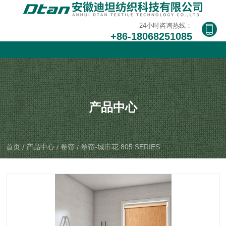
24小时咨询热
24小时咨
24小时咨询热线：
线：
+86-18068251085
询热线：
+86-
+86-
18068251
1806825
085
1085
产品中心
首页
产品中心
卷帘
卷帘-城市花 805 SERIES
/
/
/